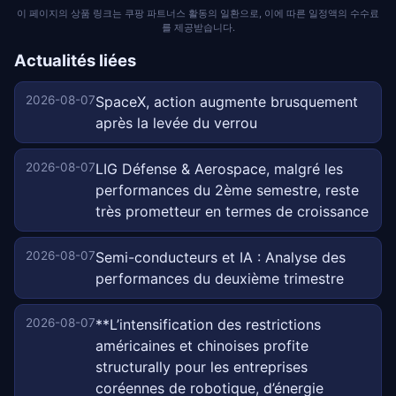
이 페이지의 상품 링크는 쿠팡 파트너스 활동의 일환으로, 이에 따른 일정액의 수수료
를 제공받습니다.
Actualités liées
2026-08-07
SpaceX, action augmente brusquement
après la levée du verrou
2026-08-07
LIG Défense & Aerospace, malgré les
performances du 2ème semestre, reste
très prometteur en termes de croissance
2026-08-07
Semi-conducteurs et IA : Analyse des
performances du deuxième trimestre
2026-08-07
**L’intensification des restrictions
américaines et chinoises profite
structurally pour les entreprises
coréennes de robotique, d’énergie