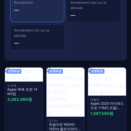
Rendement
Rendement max sur la
période
—
—
Rendement min sur la
période
—
로켓배송
로켓배송
로켓배송
노트북
Apple 맥북 프로 14
M5칩
3,062,990원
태블릿
Apple 2025 아이패드
프로 11(M5 모델)
스탠다드 글래스
1,697,590원
모니터
픽셀아트 WQHD
165Hz 울트라와이드