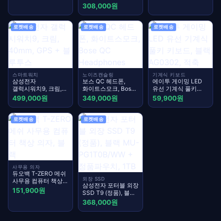
모니터 화이트,
308,000원
83.36cm,
PAQ3416W(무결점)
로켓배송
로켓배송
로켓배송
스마트워치
노이즈캔슬링
기계식 키보드
삼성전자
보스 QC 헤드폰,
에이투 게이밍 LED
갤럭시워치9, 크림,
화이트스모크, Bose
유선 기계식 풀키
40mm, GPS +
QC Headphones
키보드, 블랙,
499,000원
349,000원
59,900원
블루투스
AG0302, 적축
로켓배송
로켓배송
사무용 의자
듀오백 T-ZERO 메쉬
외장 SSD
사무용 컴퓨터 책상
삼성전자 포터블 외장
의자, 블랙
151,900원
SSD T9 (정품), 블랙
MU-PG1T0B/WW +
368,000원
정품파우치, 1TB