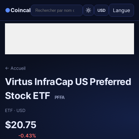
●
Coincal
Langue
USD
← Accueil
Virtus InfraCap US Preferred
Stock ETF
PFFA
ETF · USD
$20.75
-0.43%