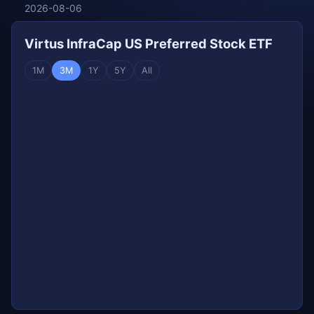
2026-08-06
Virtus InfraCap US Preferred Stock ETF
1M
3M
1Y
5Y
All