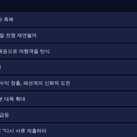
와 축복
품절 전쟁 재연될까
 폭등으로 여행객들 탄식
성
대 수익 창출, 패션계의 신화적 도전
분 대폭 확대
 급등
 "다시 서류 제출하라