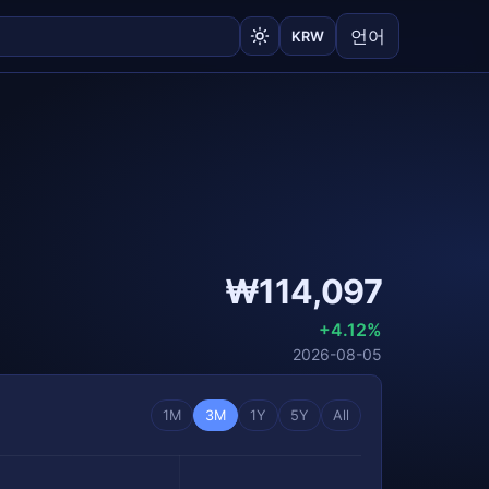
언어
KRW
₩114,097
+4.12%
2026-08-05
1M
3M
1Y
5Y
All