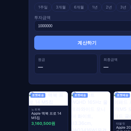
1주일
3개월
6개월
1년
2년
3년
투자금액
계산하기
원금
최종금액
—
—
로켓배송
로켓배송
로켓배송
노트북
Apple 맥북 프로 14
M5칩
3,160,500원
태블릿
Apple 