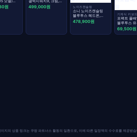
M5 모델)
갤럭시워치9, 크림,
 글래스
40mm, GPS +
580원
499,000원
노이즈캔슬링
블루투스
소니 노이즈캔슬링
기계식 키보
블루투스 헤드폰,
포팩트 풀배
WH-1000XM6,
478,900원
블루투스 유
플래티넘 실버,
기계식 키보
69,500원
40시간, 멀티단자
10000mAh,
저소음 바다
말차 크림
페이지의 상품 링크는 쿠팡 파트너스 활동의 일환으로, 이에 따른 일정액의 수수료를 제공받습