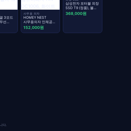
삼성전자 포터블 외장
SSD T9 (정품), 블랙
MU-PG1T0B/WW +
368,000원
드
사무용 의자
정품파우치, 1TB
열 3모드
HOMEY NEST
무선
사무용의자 인체공학
드
요추보호 조절식
152,000원
 ACT107
팔걸이 노블레스 메쉬
소금축,
게이밍 컴퓨터의자
HN-OC1006, 화이트
니다.