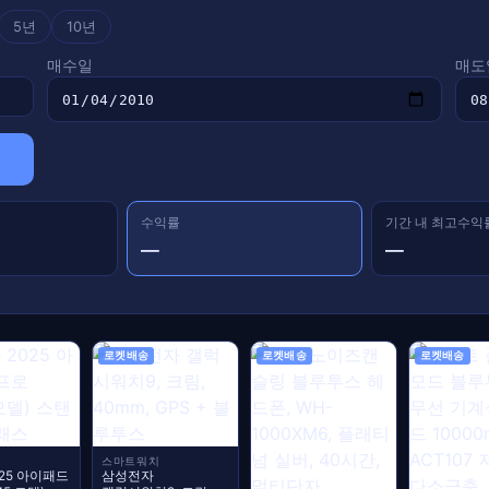
5년
10년
매수일
매도
수익률
기간 내 최고수익
—
—
로켓배송
로켓배송
로켓배송
스마트워치
2025 아이패드
삼성전자