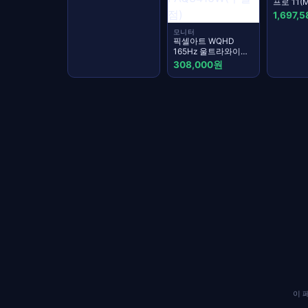
프로 11(
스탠다드
1,697,
모니터
픽셀아트 WQHD
165Hz 울트라와이드
모니터 화이트,
308,000원
83.36cm,
PAQ3416W(무결점)
이 