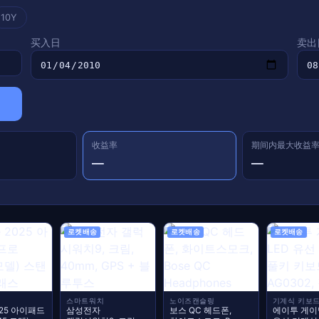
10Y
买入日
卖出
收益率
期间内最大收益
—
—
로켓배송
로켓배송
로켓배송
스마트워치
노이즈캔슬링
기계식 키보
2025 아이패드
삼성전자
보스 QC 헤드폰,
에이투 게이밍