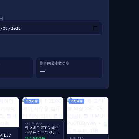
日
率
期间内最小收益率
—
로켓배송
로켓배송
사무용 의자
듀오백 T-ZERO 메쉬
드
사무용 컴퓨터 책상
 LED
의자, 블랙
151,900원
외장 SSD