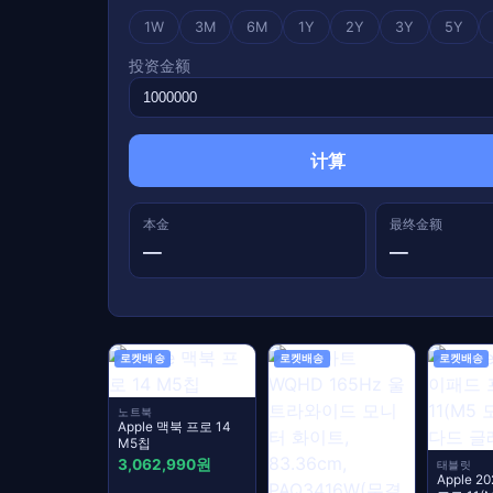
1W
3M
6M
1Y
2Y
3Y
5Y
投资金额
计算
本金
最终金额
—
—
로켓배송
로켓배송
로켓배송
노트북
Apple 맥북 프로 14
M5칩
3,062,990원
태블릿
Apple 