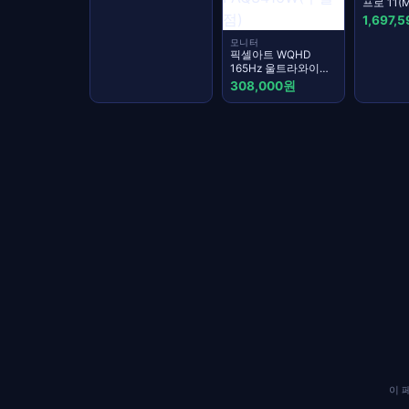
프로 11(
스탠다드
1,697,
모니터
픽셀아트 WQHD
165Hz 울트라와이드
모니터 화이트,
308,000원
83.36cm,
PAQ3416W(무결점)
이 