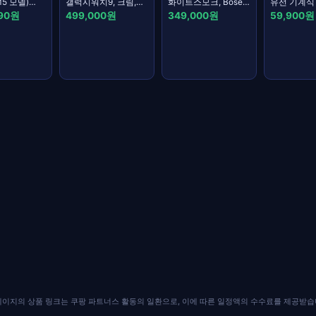
M5 모델)
갤럭시워치9, 크림,
화이트스모크, Bose
유선 기계식
 글래스
40mm, GPS +
QC Headphones
키보드, 블랙
590원
499,000원
349,000원
59,900원
블루투스
AG0302, 
페이지의 상품 링크는 쿠팡 파트너스 활동의 일환으로, 이에 따른 일정액의 수수료를 제공받습