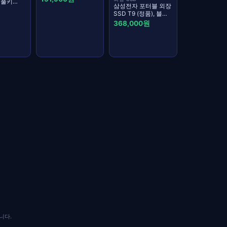
 풀키
삼성전자 포터블 외장
,
SSD T9 (정품), 블랙
적축
MU-PG1T0B/WW +
368,000원
정품파우치, 1TB
니다.