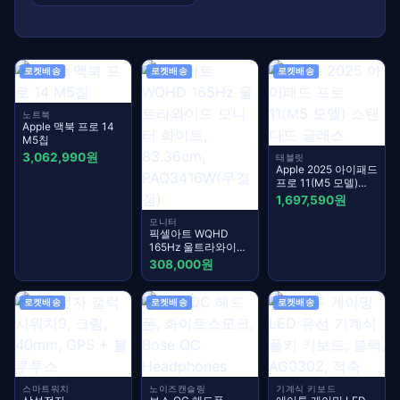
로켓배송
로켓배송
로켓배송
노트북
Apple 맥북 프로 14
M5칩
3,062,990원
태블릿
Apple 2025 아이패드
프로 11(M5 모델)
스탠다드 글래스
1,697,590원
모니터
픽셀아트 WQHD
165Hz 울트라와이드
모니터 화이트,
308,000원
83.36cm,
PAQ3416W(무결점)
로켓배송
로켓배송
로켓배송
스마트워치
노이즈캔슬링
기계식 키보드