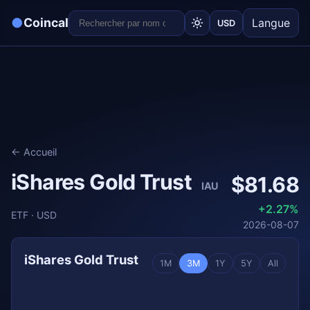
●
Coincal
Langue
USD
← Accueil
iShares Gold Trust
$81.68
IAU
+2.27%
ETF · USD
2026-08-07
iShares Gold Trust
1M
3M
1Y
5Y
All