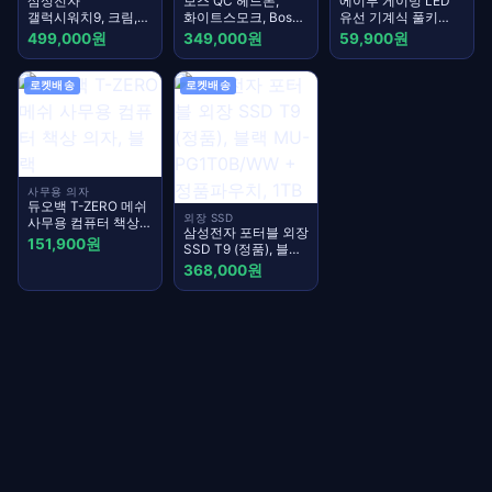
삼성전자
보스 QC 헤드폰,
에이투 게이밍 LED
갤럭시워치9, 크림,
화이트스모크, Bose
유선 기계식 풀키
40mm, GPS +
QC Headphones
키보드, 블랙,
499,000원
349,000원
59,900원
블루투스
AG0302, 적축
로켓배송
로켓배송
사무용 의자
듀오백 T-ZERO 메쉬
외장 SSD
사무용 컴퓨터 책상
삼성전자 포터블 외장
의자, 블랙
151,900원
SSD T9 (정품), 블랙
MU-PG1T0B/WW +
368,000원
정품파우치, 1TB