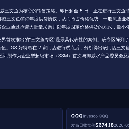
三文鱼为核心的销售策略。即日起至 5 日，正在进行三文鱼菲力 
与挪威三文鱼签订年度供货协议，从而抢占价格优势。一般流通业者多
该企业通过承诺大批量采购并以年度固定价格供货的方式，最小
界首次推出的“三文鱼专区”是最具代表性的案例。该专区陈列
。GS 好特惠在 2 家门店进行试点后，分析得出该门店三文鱼
未来还计划作为企业型超级市场（SSM）首次与挪威水产品委员会
QQQ
Invesco QQQ
$674.18
发布日收盘价
2026-0