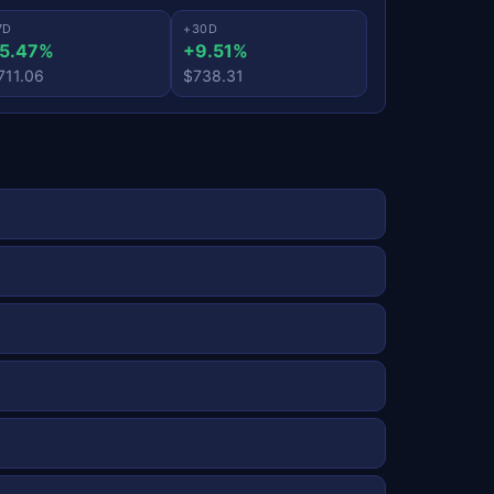
7D
+30D
5.47%
+9.51%
711.06
$738.31