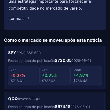
uma estratégia importante para fortalecer a
competitividade no mercado de varejo.
Ler mais ↗
Como o mercado se moveu após esta notícia
SPY
SPDR S&P 500
$720.65
Fecho na data de publicação
2026-05-01
+3D
+7D
+30D
-0.37%
+2.35%
+4.97%
$718.01
$737.62
$756.48
QQQ
Invesco QQQ
$674.18
Fecho na data de publicação
2026-05-01