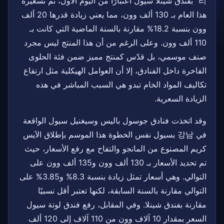
리" بفندق شينلا سيول اعتبارًا من اليوم الأول، تم تسعيره
هذا العام بـ 130 ألف وون، مما يعني زيادة قدرها 20 ألف
وون بنسبة 18.2% مقارنة بالسنة الماضية التي كانت بـ
110 ألف وون. وعلى الرغم من أن هذا المنتج ليس مجرد
صنف موسمي، بل قدّس كمنتج مميز ضمن فئة الحلوى
الفاخرة داخل الفنادق، إلا أن العوامل الهيكلية مثل ارتفاع
تكاليف المواد الخام تبدو هي السبب المباشر في هذه
الزيادة السعرية.
وقد اتخذت فنادق جوسول باليس وسيغنيل سيول الواقعة
في 강남 بسيول نفس الخطوة هذا الموسم بإطلاق الآيس
كريم المصنوع من المانجو والتفاح مع رفع الأسعار، حيث
تم تحديد الأسعار بـ 130 ألف وون و135 ألف وون على
التوالي. وهي أسعار تمثل زيادة بنسبة 8.3% و3.85% على
التوالي مقارنة بالسنة السابقة، لكنها تعتبر أقل نسبيًا
مقارنة بفندق شينلا. وفي المقابل، رفع فندق لوتة سيول
السعر بمقدار 10 آلاف وون من 110 آلاف إلى 120 ألف