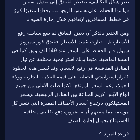
تغير هيكل التكاليف، تضطر الفنادق إلى تعديل أسعار
قوائمها للحفاظ على هامش الربح، مما يجعلها متغيرًا كبيرًا
في خطط المسافرين لإنفاقهم خلال إجازة الصيف.
ومن الجدير بالذكر أن بعض الفنادق لم تتبع سياسة رفع
الأسعار، بل اختارت تثبيت الأسعار. ففندق فور سيزونز
سيول قرر الحفاظ على السعر عند 149 ألف وون كما في
السنة الماضية، متبعا بذلك استراتيجية مختلفة عن تيار
الفنادق المنافسة في رفع الأسعار. وقد تُفسر هذه الخطوة
كقرار استراتيجي للحفاظ على قيمة العلامة التجارية وولاء
العملاء رغم السعر المرتفع، لكنها ظلت الأغلى بين جميع
أنواع الآيس كريم المباعة بين الفنادق الرئيسية. ويشعر
المستهلكون بارتفاع أسعار الأصناف المميزة التي تتغير كل
موسم، مما يضعهم أمام ضرورة دفع تكاليف إضافية
للاستمتاع بجمال إجازة الصيف.
قراءة المزيد ↗