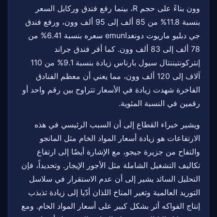
وون بناءً على حجم R، بينما رفع فندق وركايل السعر
بنسبة 11.8% من 85 ألف إلى 95 ألف وون، ورفع فندق
جي دبليو ماريوت دونغداemun سعره بنسبة 6.41% من
78 ألف إلى 83 ألف وون. كما أقر فندق جراند
إنتركونتيننتال سيول بارناس زيادة بنسبة 9.1% من 110
آلاف إلى 120 ألف وون، مما يعني أن معظم الفنادق
الفاخرة شهدت زيادة في الأسعار تتراوح بين رقم واحد أو
رقمين في النسبة المئوية.
ويشير خبراء القطاع إلى أن السبب الرئيسي في هذه
الارتفاعات هو زيادة أسعار المواد الخام مثل المانجو
والتفاح من جزيرة جيجو، مع الإشارة أيضًا إلى ارتفاع
تكاليف التشغيل الشاملة مثل الأجور الإيجار. وتحديداً، فإن
التحليل السائد يشير إلى أن عدم الاستقرار في سلاسل
التوريد العالمية وتغير المناخ اللذان أدّيا إلى زيادة تذبذب
إنتاج الفواكه أثر بشكل كبير على أسعار المواد الخام. ومع