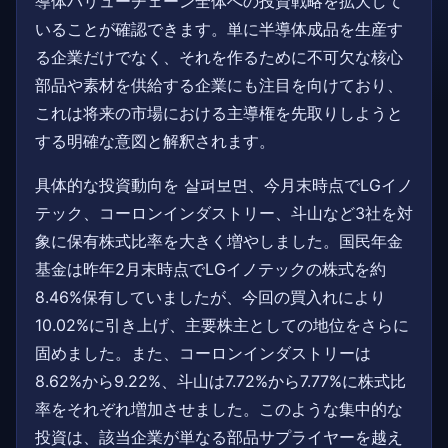
導体バリューチェーン全体への投資戦略を拡大して
いることが確認できます。単に半導体成品を生産す
る企業だけでなく、それを作るために不可欠な核心
部品や素材を供給する企業にも注目を向けており、
これは将来の市場における主導権を先取りしようと
する明確な意図と解釈されます。
具体的な投資動向を 살펴보면、今月末時点でLGイノ
テック、コーロンインダストリー、斗山など3社を対
象に保有株式比率を大きく増やしました。国民年金
基金は昨年2月末時点でLGイノテックの株式を約
8.46%保有していましたが、今回の買入れにより
10.02%に引き上げ、主要株主としての地位をさらに
固めました。また、コーロンインダストリーは
8.62%から9.22%、斗山は7.72%から7.77%に株式比
率をそれぞれ増加させました。このような集中的な
投資は、該当企業が単なる部品サプライヤーを越え