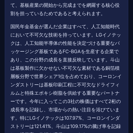
て、基板産業の開始から完成までを網羅する核心役
割を担っているためであると考えられます。
国民年金基金が選んだ企業はすべて、人工知能時代
において不可欠な技術を持っています。LGイノテッ
クは、人工知能半導体の性能を決定づける重要なパ
ッケージング基板であるFC-BGAを生産する企業で
あり、この分野の成長を直接反映しています。斗山
は基板製作に欠かせない不可欠な素材である銅箔積
層板分野で世界シェア1位を占めており、コーロンイ
ンダストリーは基板印刷工程に不可欠なドライフィ
ルムと特殊エポキシ樹脂を供給する重要なパートナ
ーです。今年に入ってこの3社の株価はすべて2桁の
成長率を記録し、市場からの熱い注目を浴びていま
す。特にLGイノテックは107.97%、コーロンインダ
ストリーは121.41%、斗山は109.17%の騰げ率を記録